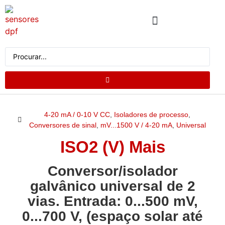
QUEM SOMOS
CATÁLOGO DE PRODUTOS
SOLICITE UM ORÇAMENTO
4-20 mA / 0-10 V CC
,
Isoladores de processo
,
Conversores de sinal
,
mV...1500 V / 4-20 mA
,
Universal
ISO2 (V) Mais
Conversor/isolador
galvânico universal de 2
vias. Entrada: 0...500 mV,
0...700 V, (espaço solar até