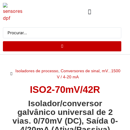
QUEM SOMOS
CATÁLOGO DE PRODUTOS
SOLICITE UM ORÇAMENTO
Isoladores de processo
,
Conversores de sinal
,
mV...1500
V / 4-20 mA
ISO2-70mV/42R
Isolador/conversor
galvânico universal de 2
vias. 0/70mV (DC), Saída 0-
4/20mA (Ativa/Passiva)