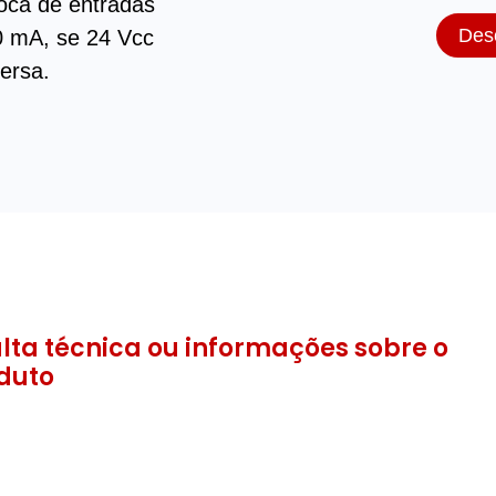
roca de entradas
Des
0 mA, se 24 Vcc
ersa.
lta técnica ou informações sobre o
duto