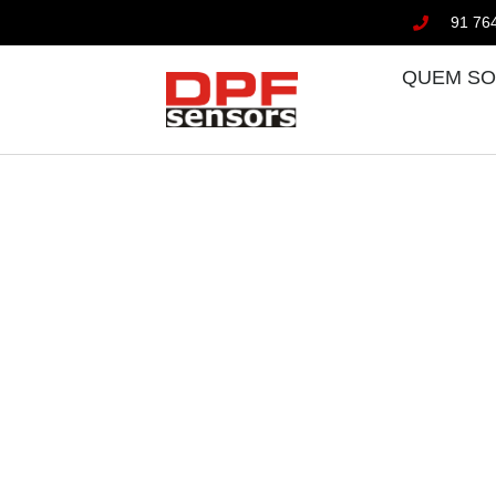
91 76
QUEM S