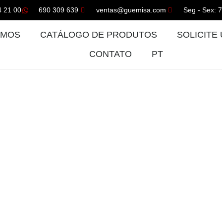
4 21 00
690 309 639
ventas@guemisa.com
Seg - Sex: 
OMOS
CATÁLOGO DE PRODUTOS
SOLICITE
CONTATO
PT