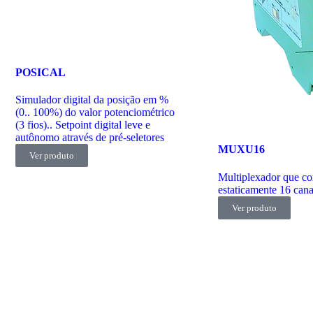
POSICAL
Simulador digital da posição em %
(0.. 100%) do valor potenciométrico
(3 fios).. Setpoint digital leve e
autônomo através de pré-seletores
MUXU16
Ver produto
Multiplexador que c
estaticamente 16 can
Ver produto