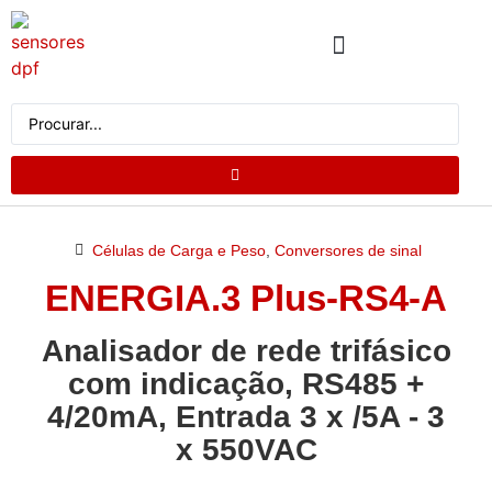
QUEM SOMOS
CATÁLOGO DE PRODUTOS
SOLICITE UM ORÇAMENTO
Células de Carga e Peso
,
Conversores de sinal
ENERGIA.3 Plus-RS4-A
Analisador de rede trifásico
com indicação, RS485 +
4/20mA, Entrada 3 x /5A - 3
x 550VAC