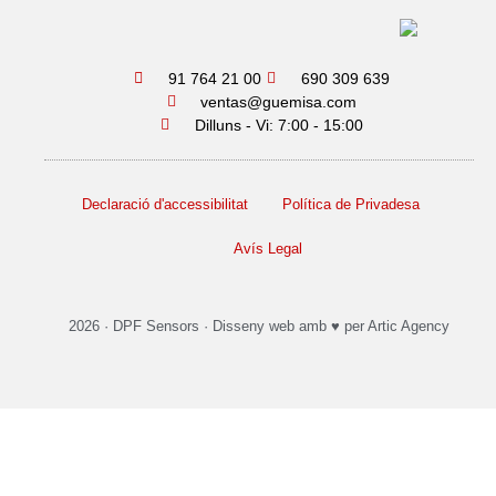
91 764 21 00
690 309 639
ventas@guemisa.com
Dilluns - Vi: 7:00 - 15:00
Declaració d'accessibilitat
Política de Privadesa
Avís Legal
2026 ·
DPF Sensors
·
Disseny web
amb ♥️ per Artic Agency