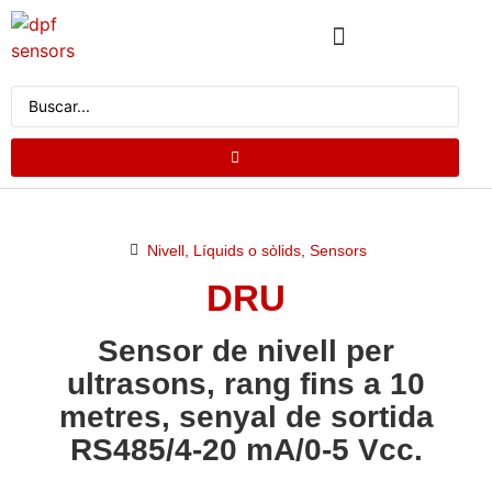
CATÀLEG DE PRODUCTES
DEMANA PRESSUPOST
Nivell, Líquids o sòlids
,
Sensors
DRU
Sensor de nivell per
ultrasons, rang fins a 10
metres, senyal de sortida
RS485/4-20 mA/0-5 Vcc.