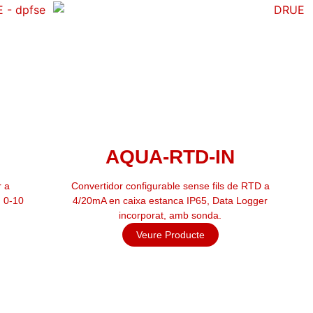
Penell-420-M12
 a
Sensor de direcció de vent per a ús industrial, amb
er
senyal de sortida 4-20 mA
Veure Producte