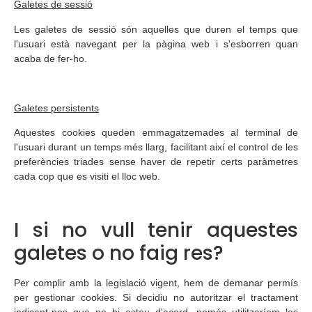
Galetes de sessió
Les galetes de sessió són aquelles que duren el temps que
l'usuari està navegant per la pàgina web i s'esborren quan
acaba de fer-ho.
Galetes persistents
Aquestes cookies queden emmagatzemades al terminal de
l'usuari durant un temps més llarg, facilitant així el control de les
preferències triades sense haver de repetir certs paràmetres
cada cop que es visiti el lloc web.
I si no vull tenir aquestes
galetes o no faig res?
Per complir amb la legislació vigent, hem de demanar permís
per gestionar cookies. Si decidiu no autoritzar el tractament
indicant-nos que no hi esteu d'acord, només utilitzaríem les