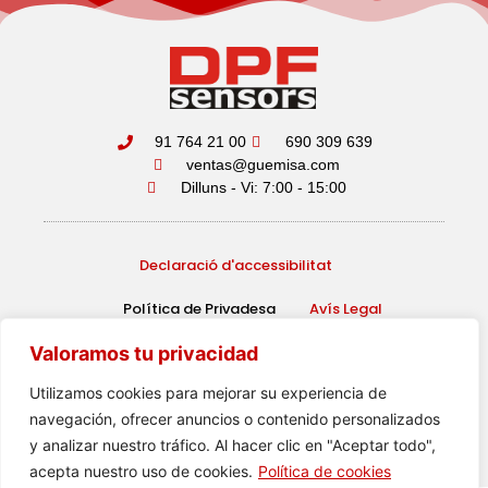
91 764 21 00
690 309 639
ventas@guemisa.com
Dilluns - Vi: 7:00 - 15:00
Declaració d'accessibilitat
Política de Privadesa
Avís Legal
Valoramos tu privacidad
DPF Sensors
2026 ·
·
Disseny web
amb ♥️ per Artic
Utilizamos cookies para mejorar su experiencia de
Agency
navegación, ofrecer anuncios o contenido personalizados
y analizar nuestro tráfico. Al hacer clic en "Aceptar todo",
acepta nuestro uso de cookies.
Política de cookies