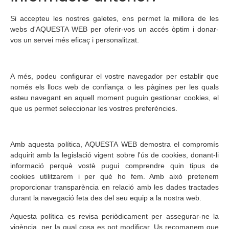
Si accepteu les nostres galetes, ens permet la millora de les
webs d'AQUESTA WEB per oferir-vos un accés òptim i donar-
vos un servei més eficaç i personalitzat.
A més, podeu configurar el vostre navegador per establir que
només els llocs web de confiança o les pàgines per les quals
esteu navegant en aquell moment puguin gestionar cookies, el
que us permet seleccionar les vostres preferències.
Amb aquesta política, AQUESTA WEB demostra el compromís
adquirit amb la legislació vigent sobre l'ús de cookies, donant-li
informació perquè vostè pugui comprendre quin tipus de
cookies utilitzarem i per què ho fem. Amb això pretenem
proporcionar transparència en relació amb les dades tractades
durant la navegació feta des del seu equip a la nostra web.
Aquesta política es revisa periòdicament per assegurar-ne la
vigència, per la qual cosa es pot modificar. Us recomanem que