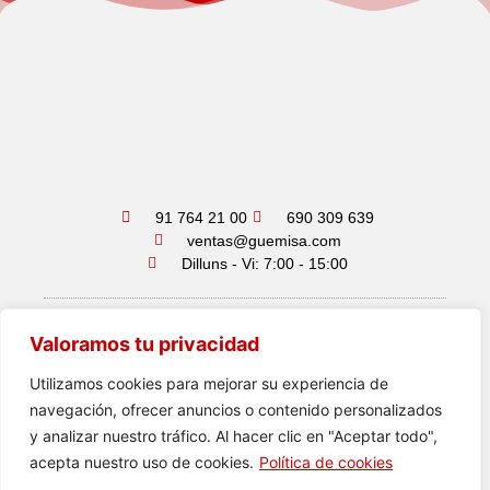
91 764 21 00
690 309 639
ventas@guemisa.com
Dilluns - Vi: 7:00 - 15:00
Valoramos tu privacidad
Declaració d'accessibilitat
Política de Privadesa
Utilizamos cookies para mejorar su experiencia de
Avís Legal
navegación, ofrecer anuncios o contenido personalizados
y analizar nuestro tráfico. Al hacer clic en "Aceptar todo",
acepta nuestro uso de cookies.
Política de cookies
2026 ·
DPF Sensors
·
Disseny web
amb ♥️ per Artic
Agency