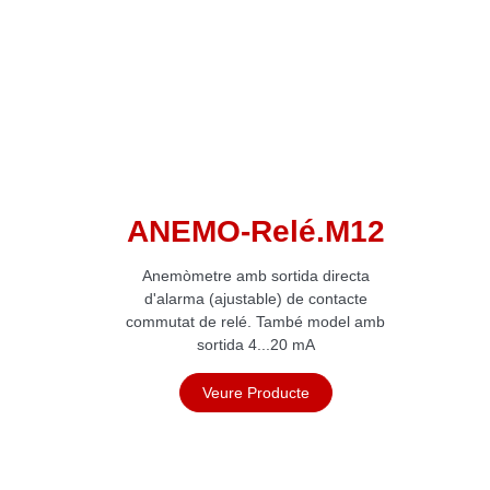
lé.M12
DP 110.xx
tida directa
Sensor direcció del vent
) de contacte
ambé model amb
Veure Producte
20 mA
ucte