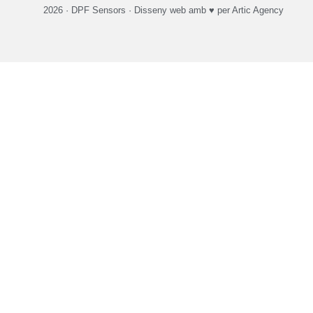
2026 ·
DPF Sensors
·
Disseny web
amb ♥️ per Artic Agency