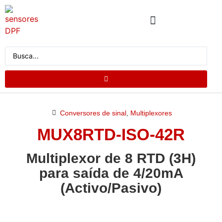
QUEN SOMOS
CATÁLOGO DE PRODUTOS
SOLICITA COTIZACIÓN
Conversores de sinal
,
Multiplexores
MUX8RTD-ISO-42R
Multiplexor de 8 RTD (3H)
para saída de 4/20mA
(Activo/Pasivo)