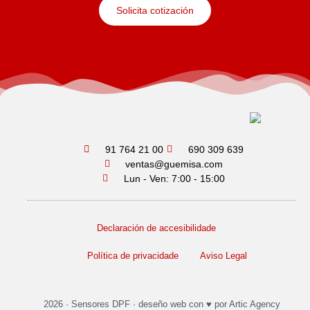
Solicita cotización
91 764 21 00
690 309 639
ventas@guemisa.com
Lun - Ven: 7:00 - 15:00
Declaración de accesibilidade
Política de privacidade
Aviso Legal
2026 ·
Sensores DPF
·
deseño web
con ♥️ por Artic Agency