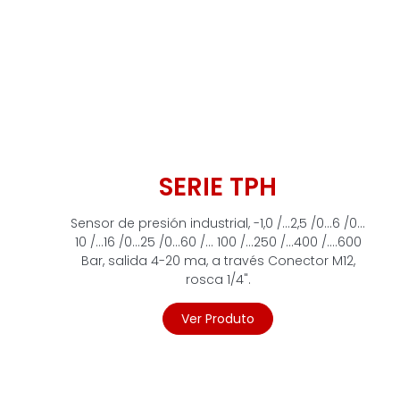
SERIE TPH
Sensor de presión industrial, -1,0 /…2,5 /0…6 /0…
10 /…16 /0…25 /0…60 /… 100 /…250 /…400 /….600
Bar, salida 4-20 ma, a través Conector M12,
rosca 1/4".
Ver Produto