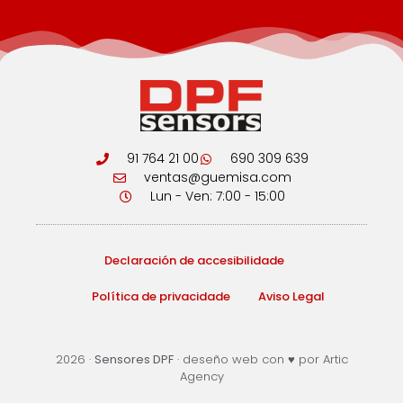
91 764 21 00
690 309 639
ventas@guemisa.com
Lun - Ven: 7:00 - 15:00
Declaración de accesibilidade
Política de privacidade
Aviso Legal
2026 ·
Sensores DPF
·
deseño web
con ♥️ por Artic
Agency