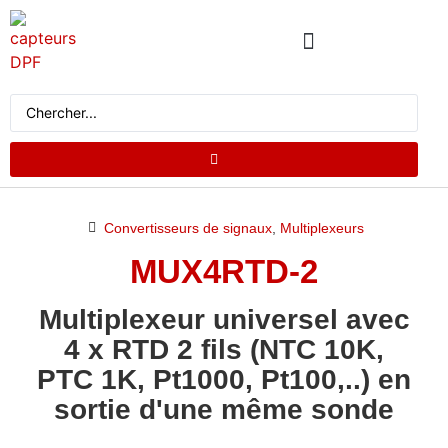
QUI SOMMES NOUS
CATALOGUE DE PRODUITS
DEMANDER UN DEVIS
Convertisseurs de signaux
,
Multiplexeurs
MUX4RTD-2
Multiplexeur universel avec
4 x RTD 2 fils (NTC 10K,
PTC 1K, Pt1000, Pt100,..) en
sortie d'une même sonde