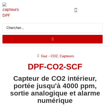
QUI SOMMES NOUS
CATALOGUE DE PRODUITS
DEMANDER UN DEVIS
Gaz - CO2
,
Capteurs
DPF-CO2-SCF
Capteur de CO2 intérieur,
portée jusqu'à 4000 ppm,
sortie analogique et alarme
numérique